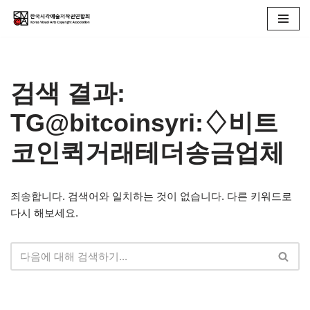
콘
텐
츠
검색 결과:
로
건
TG@bitcoinsyri:♢비트
너
뛰
코인퀵거래테더송금업체
기
죄송합니다. 검색어와 일치하는 것이 없습니다. 다른 키워드로
다시 해보세요.