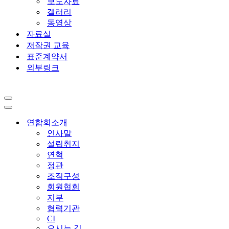
보도자료
갤러리
동영상
자료실
저작권 교육
표준계약서
외부링크
내
비
내
게
비
연합회소개
이
게
인사말
션
이
설립취지
메
션
연혁
뉴
메
정관
뉴
조직구성
회원협회
지부
협력기관
CI
오시는 길