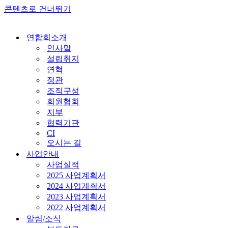
콘텐츠로 건너뛰기
연합회소개
인사말
설립취지
연혁
정관
조직구성
회원협회
지부
협력기관
CI
오시는 길
사업안내
사업실적
2025 사업계획서
2024 사업계획서
2023 사업계획서
2022 사업계획서
알림/소식