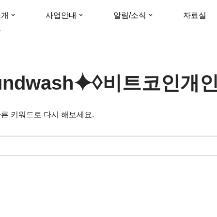
소개
사업안내
알림/소식
자료실
크
fundwash⯌♢비트코인
다른 키워드로 다시 해보세요.