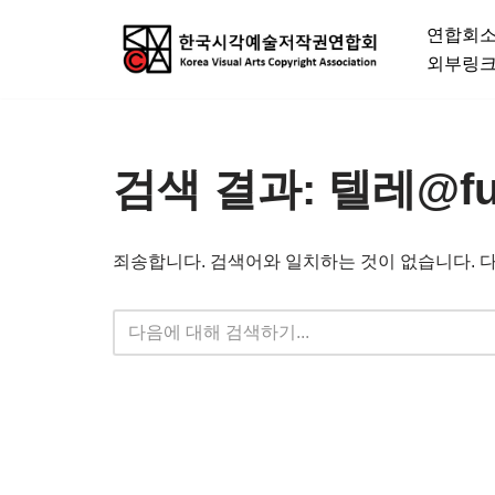
연합회
콘
외부링
텐
츠
로
검색 결과: 텔레@
건
너
뛰
죄송합니다. 검색어와 일치하는 것이 없습니다. 
기