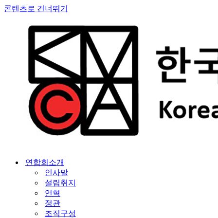
콘텐츠로 건너뛰기
연합회소개
인사말
설립취지
연혁
정관
조직구성