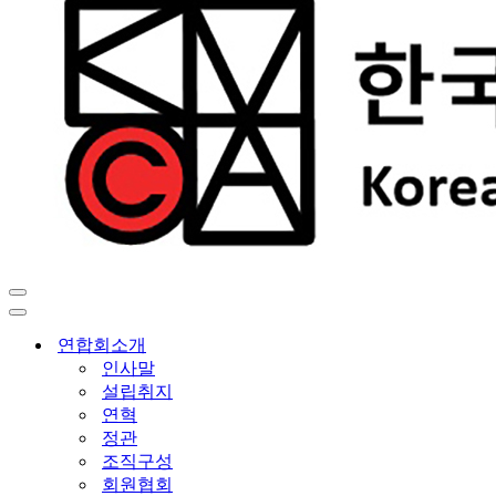
내
비
내
게
비
연합회소개
이
게
인사말
션
이
설립취지
메
션
연혁
뉴
메
정관
뉴
조직구성
회원협회