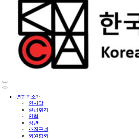
내
비
내
게
비
연합회소개
이
게
인사말
션
이
설립취지
메
션
연혁
뉴
메
정관
뉴
조직구성
회원협회