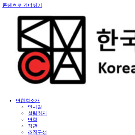
콘텐츠로 건너뛰기
연합회소개
인사말
설립취지
연혁
정관
조직구성