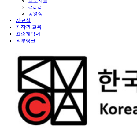
보도자료
갤러리
동영상
자료실
저작권 교육
표준계약서
외부링크