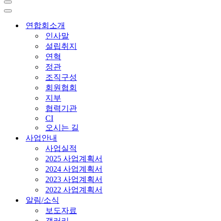
내
비
내
게
비
연합회소개
이
게
인사말
션
이
설립취지
메
션
연혁
뉴
메
정관
뉴
조직구성
회원협회
지부
협력기관
CI
오시는 길
사업안내
사업실적
2025 사업계획서
2024 사업계획서
2023 사업계획서
2022 사업계획서
알림/소식
보도자료
갤러리