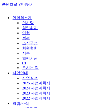
콘텐츠로 건너뛰기
연합회소개
인사말
설립취지
연혁
정관
조직구성
회원협회
지부
협력기관
CI
오시는 길
사업안내
사업실적
2025 사업계획서
2024 사업계획서
2023 사업계획서
2022 사업계획서
알림/소식