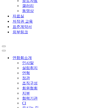
보도자료
갤러리
동영상
자료실
저작권 교육
표준계약서
외부링크
내
비
내
게
비
연합회소개
이
게
인사말
션
이
설립취지
메
션
연혁
뉴
메
정관
뉴
조직구성
회원협회
지부
협력기관
CI
오시는 길