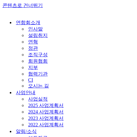
콘텐츠로 건너뛰기
연합회소개
인사말
설립취지
연혁
정관
조직구성
회원협회
지부
협력기관
CI
오시는 길
사업안내
사업실적
2025 사업계획서
2024 사업계획서
2023 사업계획서
2022 사업계획서
알림/소식