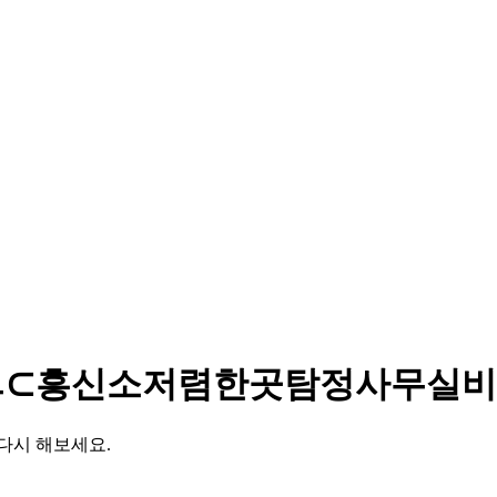
T7ㅡ⊂흥신소저렴한곳탐정사무실
다시 해보세요.