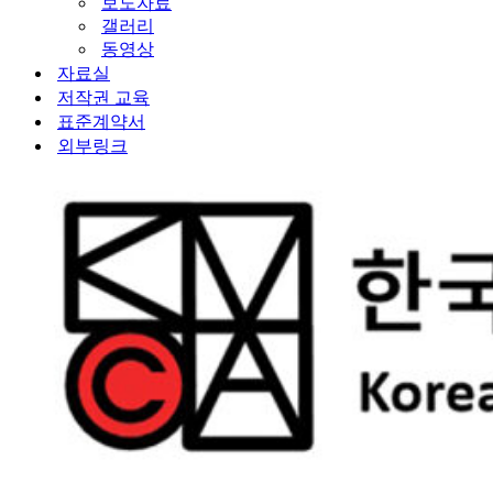
보도자료
갤러리
동영상
자료실
저작권 교육
표준계약서
외부링크