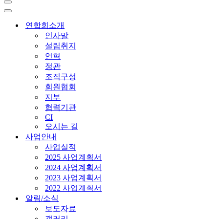
내
비
내
게
비
연합회소개
이
게
인사말
션
이
설립취지
메
션
연혁
뉴
메
정관
뉴
조직구성
회원협회
지부
협력기관
CI
오시는 길
사업안내
사업실적
2025 사업계획서
2024 사업계획서
2023 사업계획서
2022 사업계획서
알림/소식
보도자료
갤러리