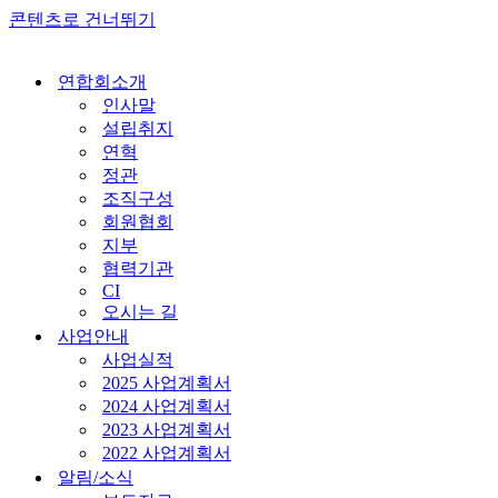
콘텐츠로 건너뛰기
연합회소개
인사말
설립취지
연혁
정관
조직구성
회원협회
지부
협력기관
CI
오시는 길
사업안내
사업실적
2025 사업계획서
2024 사업계획서
2023 사업계획서
2022 사업계획서
알림/소식