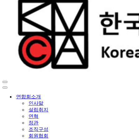
내
비
내
게
비
연합회소개
이
게
인사말
션
이
설립취지
메
션
연혁
뉴
메
정관
뉴
조직구성
회원협회