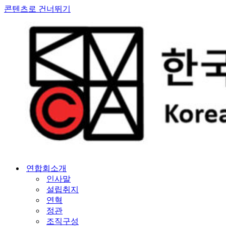
콘텐츠로 건너뛰기
연합회소개
인사말
설립취지
연혁
정관
조직구성